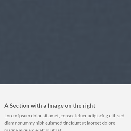
A Section with a Image on the right
Lorem ipsum dolor sit amet, consectetuer adipiscing elit, sed
diam nonummy nibh euismod tincidunt ut laoreet dolore
magna aliquam erat volutpat….